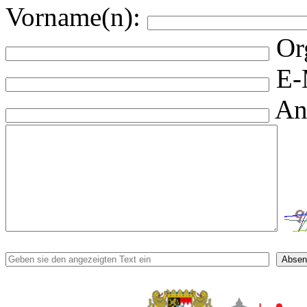
Vorname(n):
Or
E-
An