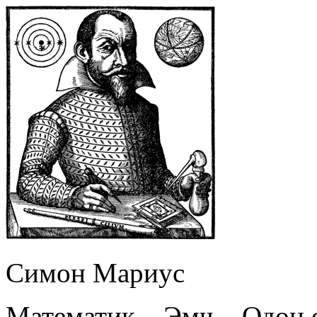
Симон Мариус
Математик – Эмч – Одон 