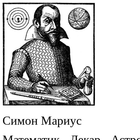
Симон Мариус
Математик - Лекар - Астр