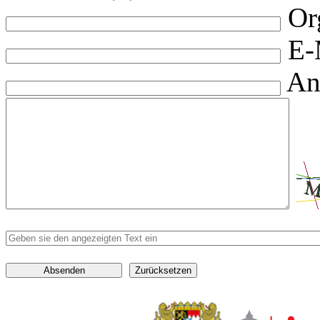
Or
E-
An