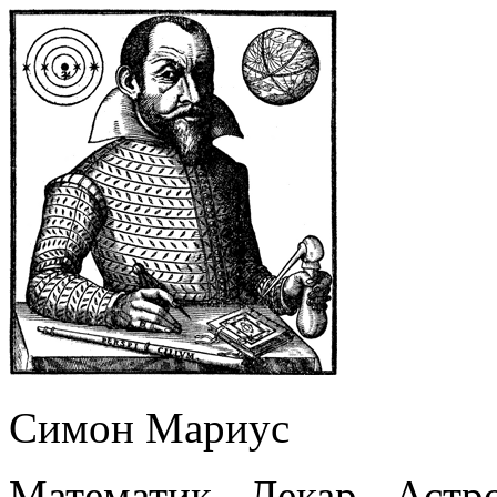
Симон Мариус
Математик - Лекар - Астр