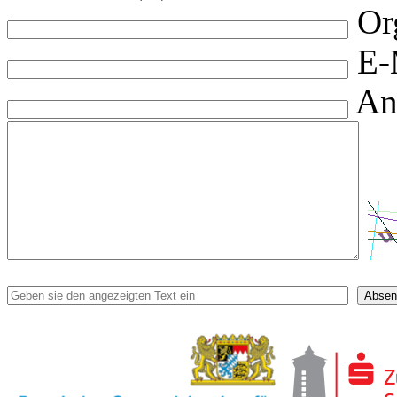
Or
E-
An