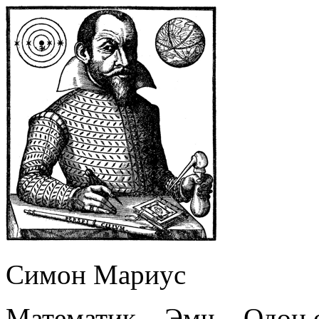
Симон Мариус
Математик – Эмч – Одон 