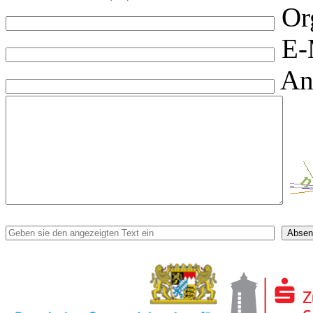
Or
E-
An