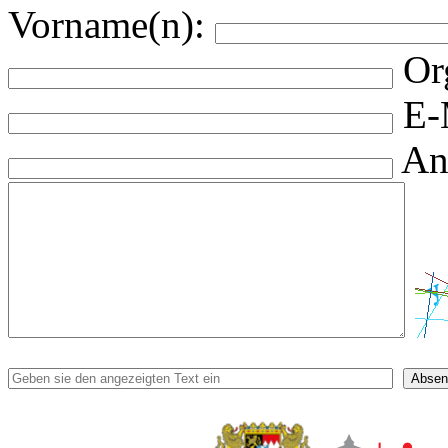
Vorname(n):
Or
E-
An