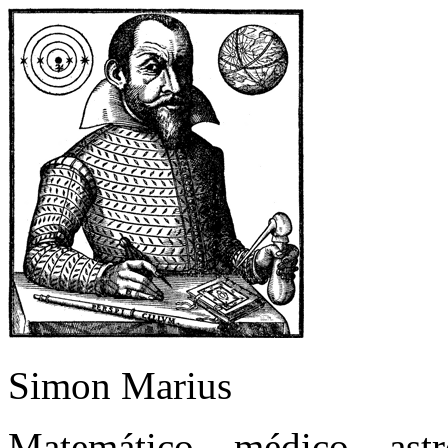
Simon Marius
Matemático – médico – as