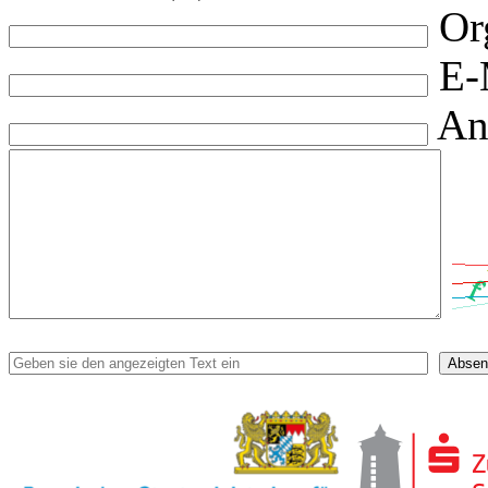
Or
E-
An