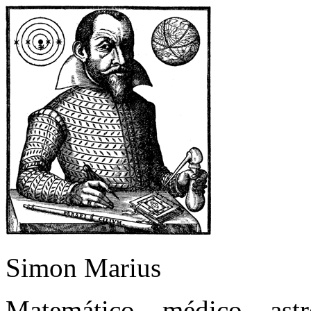
Simon Marius
Matemático – médico – as