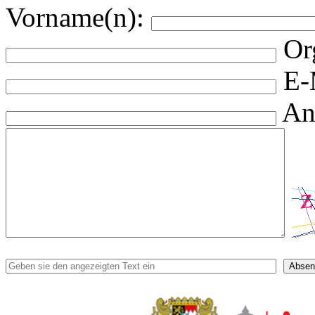
Vorname(n):
Or
E-
An