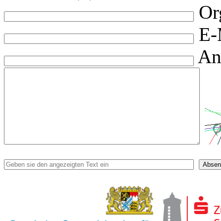
Or
E-
An