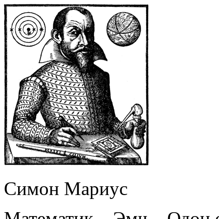
Симон Мариус
Математик – Эмч – Одон 