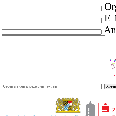
Or
E-
An