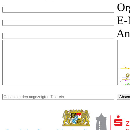
Or
E-
An