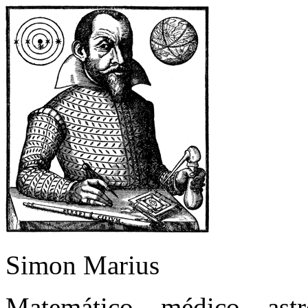
Simon Marius
Matemático – médico – as