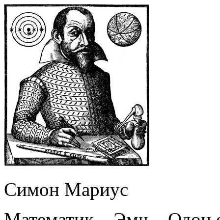
Симон Мариус
Математик – Эмч – Одон 