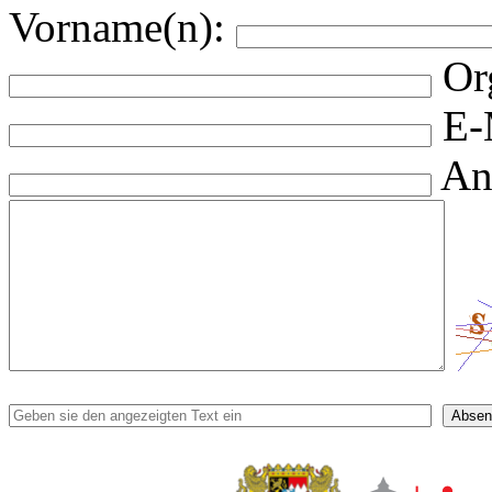
Vorname(n):
Or
E-
An