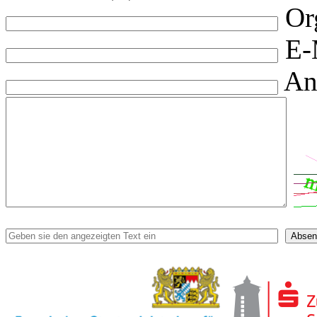
Or
E-
An