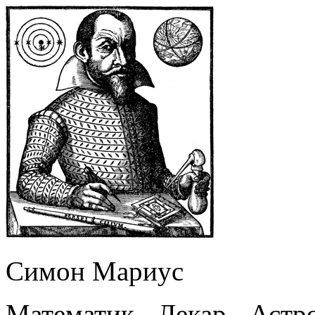
Симон Мариус
Математик - Лекар - Астр