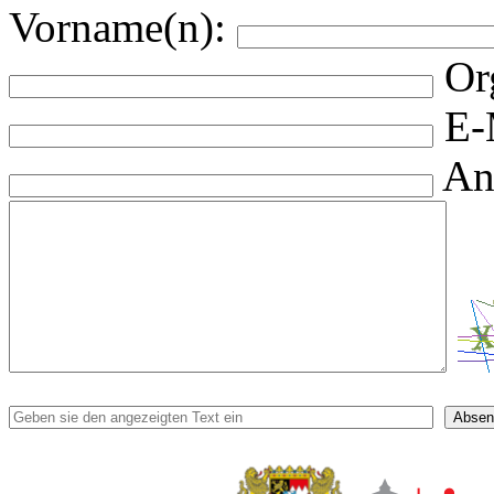
Vorname(n):
Or
E-
An