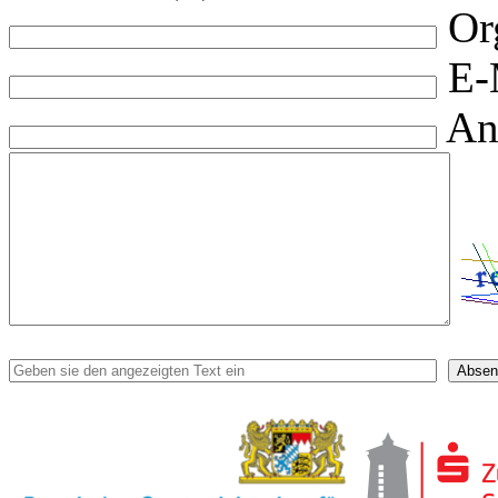
Or
E-
An