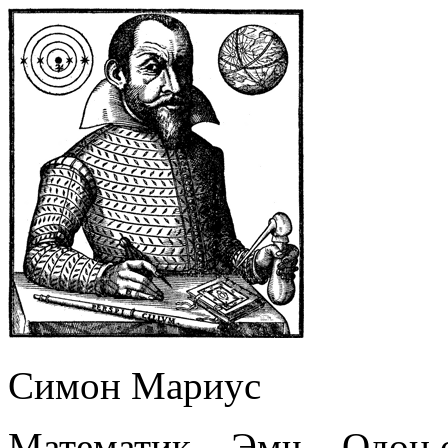
Симон Мариус
Математик – Эмч – Одон 