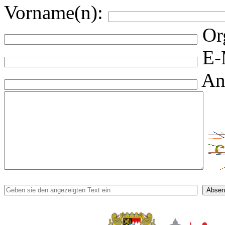
Vorname(n):
Or
E-
An