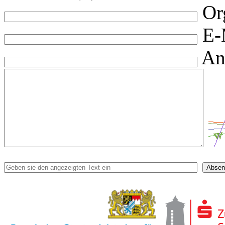
Or
E-
An