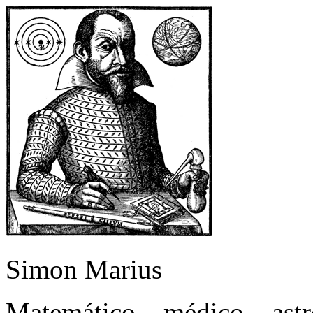
Simon Marius
Matemático – médico – as