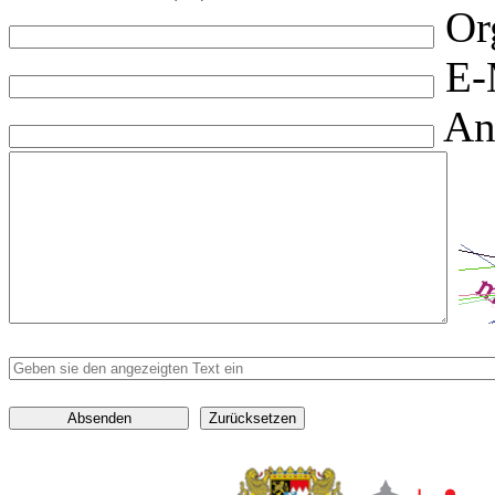
Or
E-
An