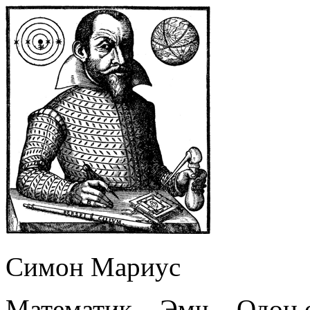
Симон Мариус
Математик – Эмч – Одон 