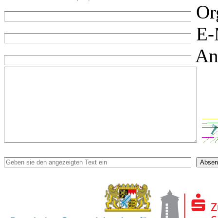
Or
E-
An