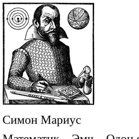
Симон Мариус
Математик – Эмч – Одон 