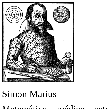
Simon Marius
Matemático – médico – as