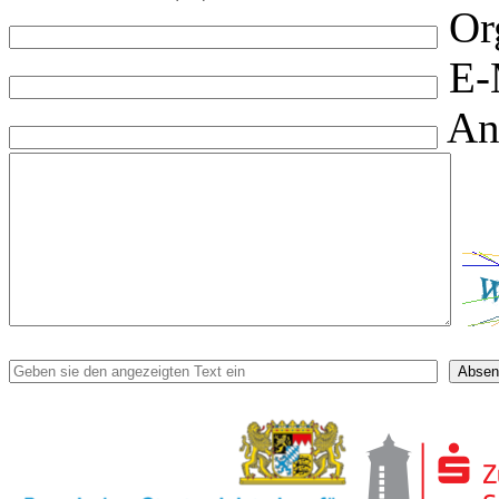
Or
E-
An