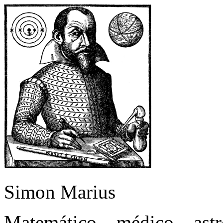
Simon Marius
Matemático – médico – as