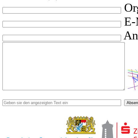
Or
E-
An