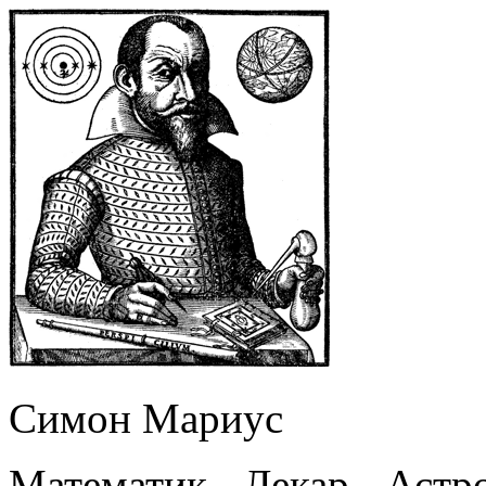
Симон Мариус
Математик - Лекар - Астр