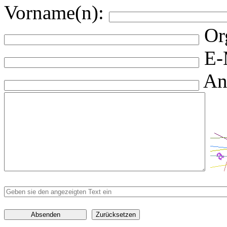
Vorname(n):
Or
E-
An