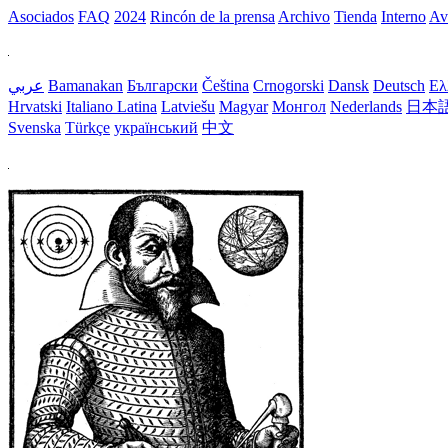
Asociados
FAQ
2024
Rincón de la prensa
Archivo
Tienda
Interno
Av
عربي
Bamanakan
Български
Čeština
Crnogorski
Dansk
Deutsch
Ελ
Hrvatski
Italiano
Latina
Latviešu
Magyar
Монгол
Nederlands
日本
Svenska
Türkçe
український
中文