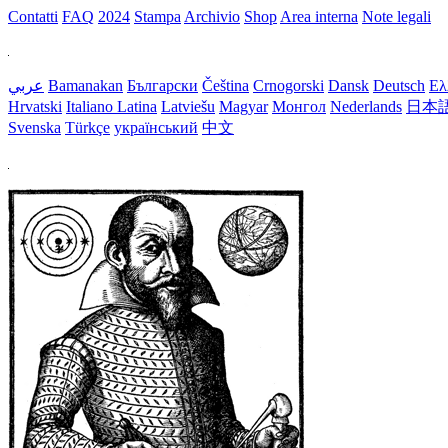
Contatti
FAQ
2024
Stampa
Archivio
Shop
Area interna
Note legali
عربي
Bamanakan
Български
Čeština
Crnogorski
Dansk
Deutsch
Ελ
Hrvatski
Italiano
Latina
Latviešu
Magyar
Монгол
Nederlands
日本
Svenska
Türkçe
український
中文