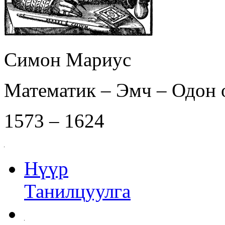
Симон Мариус
Математик – Эмч – Одон 
1573 – 1624
Нүүр
Танилцуулга