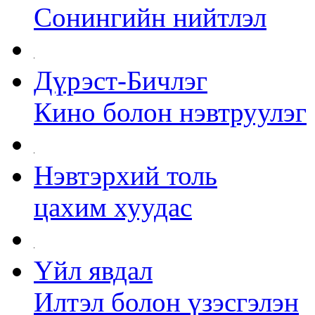
Сонингийн нийтлэл
Дүрэст-Бичлэг
Кино болон нэвтруулэг
Нэвтэрхий толь
цахим хуудас
Үйл явдал
Илтэл болон үзэсгэлэн