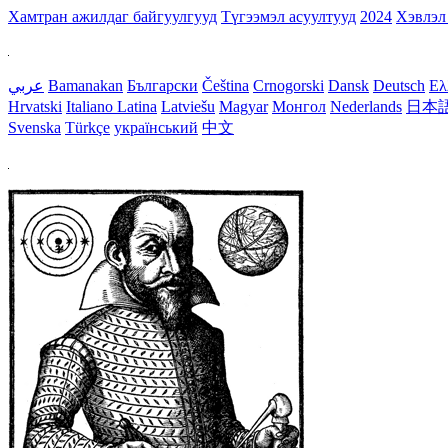
Хамтран ажилдаг байгуулгууд
Түгээмэл асуултууд
2024
Хэвлэл
عربي
Bamanakan
Български
Čeština
Crnogorski
Dansk
Deutsch
Ελ
Hrvatski
Italiano
Latina
Latviešu
Magyar
Монгол
Nederlands
日本
Svenska
Türkçe
український
中文