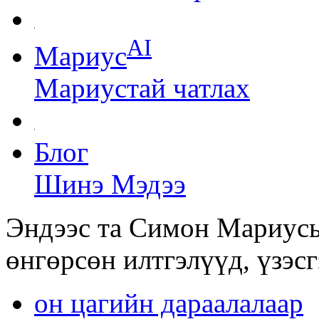
AI
Мариус
Мариустай чатлах
Блог
Шинэ Мэдээ
Эндээс та Симон Мариусы
өнгөрсөн илтгэлүүд, үзэс
oн цагийн дараалалаар