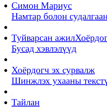
Симон Мариус
Намтар болон судалгаа
Туйварсан ажилХоёрдог
Бусад хэвлэлүүд
Хоёрдогч эх сурвалж
Шинжлэх ухааны текст
Тайлан