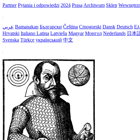
Partner
Pytania i odpowiedzi
2024
Prasa
Archiwum
Sklep
Wewnętrz
عربي
Bamanakan
Български
Čeština
Crnogorski
Dansk
Deutsch
Ελ
Hrvatski
Italiano
Latina
Latviešu
Magyar
Монгол
Nederlands
日本
Svenska
Türkçe
український
中文