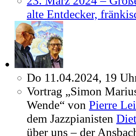
23. März 2024 – Große
alte Entdecker, fränkis
Do 11.04.2024, 19 Uh
Vortrag „Simon Marius
Wende“ von
Pierre Le
dem Jazzpianisten
Die
über uns – der Ansba