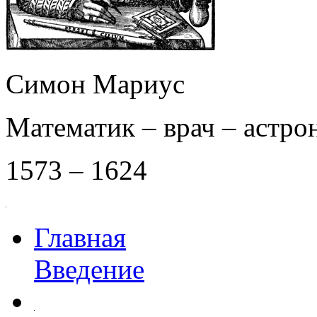
Симон Мариус
Математик – врач – астро
1573 – 1624
Главная
Введение