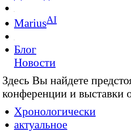
AI
Marius
Блог
Новости
Здесь Вы найдете предст
конференции и выставки 
Хронологически
актуальное