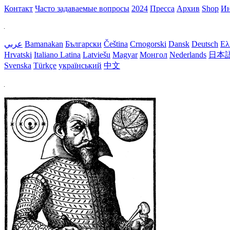
Контакт
Часто задаваемые вопросы
2024
Пресса
Aрхив
Shop
Ин
عربي
Bamanakan
Български
Čeština
Crnogorski
Dansk
Deutsch
Ελ
Hrvatski
Italiano
Latina
Latviešu
Magyar
Монгол
Nederlands
日本
Svenska
Türkçe
український
中文