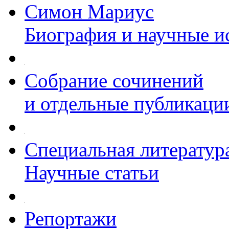
Симон Мариус
Биография и научные и
Собрание сочинений
и отдельные публикаци
Специальная литератур
Научные статьи
Репортажи