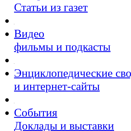
Статьи из газет
Видео
фильмы и подкасты
Энциклопедические св
и интернет-сайты
События
Доклады и выставки