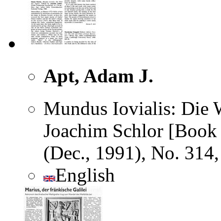
Apt, Adam J.
Mundus Iovialis: Die W
Joachim Schlor [Book R
(Dec., 1991), No. 314
English