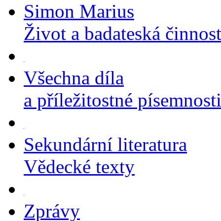
Simon Marius
Život a badateská činnos
Všechna díla
a příležitostné písemnost
Sekundární literatura
Vědecké texty
Zprávy