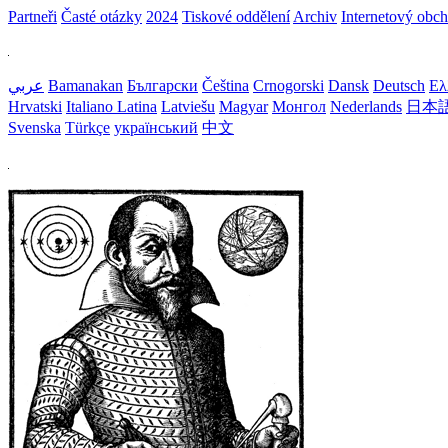
Partneři
Časté otázky
2024
Tiskové oddělení
Archiv
Internetový obc
عربي
Bamanakan
Български
Čeština
Crnogorski
Dansk
Deutsch
Ελ
Hrvatski
Italiano
Latina
Latviešu
Magyar
Монгол
Nederlands
日本
Svenska
Türkçe
український
中文