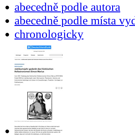
abecedně podle autora
abecedně podle místa vy
chronologicky