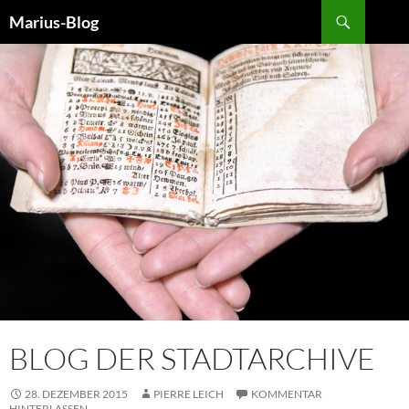
Zum
Suchen
Marius-Blog
Inhalt
springen
BLOG DER STADTARCHIVE
28. DEZEMBER 2015
PIERRE LEICH
KOMMENTAR
HINTERLASSEN