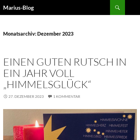
Zum
Suchen
Marius-Blog
Inhalt
springen
Monatsarchiv: Dezember 2023
EINEN GUTEN RUTSCH IN
EIN JAHR VOLL
„HIMMELSGLÜCK“
27. DEZEMBER 2023
1 KOMMENTAR