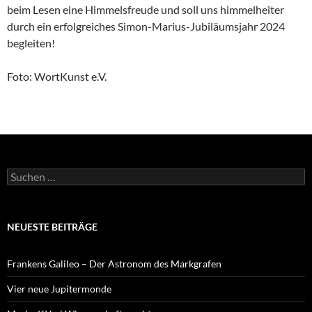
beim Lesen eine Himmelsfreude und soll uns himmelheiter
durch ein erfolgreiches Simon-Marius-Jubiläumsjahr 2024
begleiten!
Foto: WortKunst e.V.
Suchen
nach:
NEUESTE BEITRÄGE
Frankens Galileo – Der Astronom des Markgrafen
Vier neue Jupitermonde