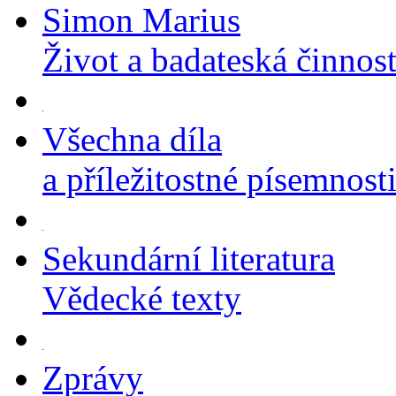
Simon Marius
Život a badateská činnos
Všechna díla
a příležitostné písemnost
Sekundární literatura
Vědecké texty
Zprávy