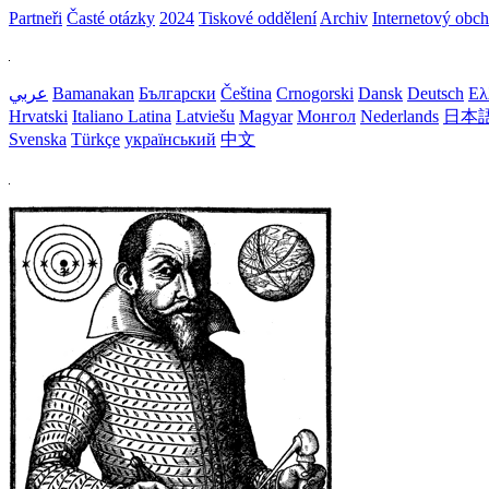
Partneři
Časté otázky
2024
Tiskové oddělení
Archiv
Internetový obc
عربي
Bamanakan
Български
Čeština
Crnogorski
Dansk
Deutsch
Ελ
Hrvatski
Italiano
Latina
Latviešu
Magyar
Монгол
Nederlands
日本
Svenska
Türkçe
український
中文