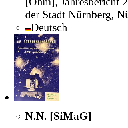
[Ohm], Jahresbericht 
der Stadt Nürnberg, N
Deutsch
N.N. [SiMaG]