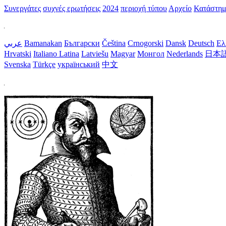
Συνεργάτες
συχνές ερωτήσεις
2024
περιοχή τύπου
Αρχείο
Κατάστη
عربي
Bamanakan
Български
Čeština
Crnogorski
Dansk
Deutsch
Ελ
Hrvatski
Italiano
Latina
Latviešu
Magyar
Монгол
Nederlands
日本
Svenska
Türkçe
український
中文