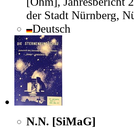
[Ohm], Jahresbericht 
der Stadt Nürnberg, N
Deutsch
N.N. [SiMaG]