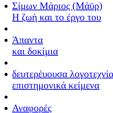
Σίμων Μάριος (Μάϋρ)
Η ζωή και το έργο του
Άπαντα
και δοκίμια
δευτερέυουσα λογοτεχνί
επιστημονικά κείμενα
Αναφορές