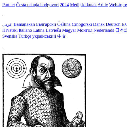
Partner
Česta pitanja i odgovori
2024
Medijski kutak
Arhiv
Web-trgo
عربي
Bamanakan
Български
Čeština
Crnogorski
Dansk
Deutsch
Ελ
Hrvatski
Italiano
Latina
Latviešu
Magyar
Монгол
Nederlands
日本
Svenska
Türkçe
український
中文