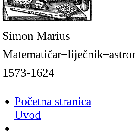
Simon Marius
Matematičar ̶ liječnik ̶ astr
1573-1624
Početna stranica
Uvod