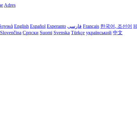
ne
Adres
ληνικά
English
Español
Esperanto
فارسی
Français
한국어, 조선어
H
Slovenčina
Српски
Suomi
Svenska
Türkçe
український
中文