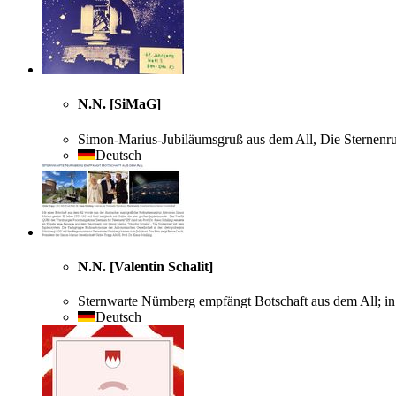
N.N. [SiMaG]
Simon-Marius-Jubiläumsgruß aus dem All, Die Sternenru
Deutsch
N.N. [Valentin Schalit]
Sternwarte Nürnberg empfängt Botschaft aus dem All; i
Deutsch