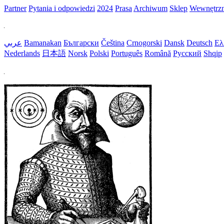
Partner
Pytania i odpowiedzi
2024
Prasa
Archiwum
Sklep
Wewnętrz
عربي
Bamanakan
Български
Čeština
Crnogorski
Dansk
Deutsch
Ελ
Nederlands
日本語
Norsk
Polski
Português
Română
Русский
Shqip