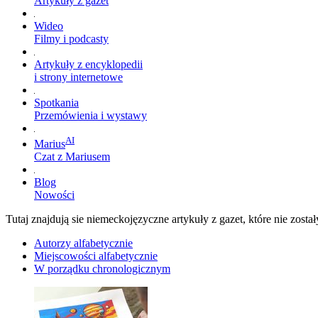
Artykuły z gazet
Wideo
Filmy i podcasty
Artykuły z encyklopedii
i strony internetowe
Spotkania
Przemówienia i wystawy
AI
Marius
Czat z Mariusem
Blog
Nowości
Tutaj znajdują sie niemeckojęzyczne artykuły z gazet, które nie zo
Autorzy alfabetycznie
Miejscowości alfabetycznie
W porządku chronologicznym