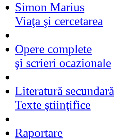
Simon Marius
Viaţa şi cercetarea
Opere complete
şi scrieri ocazionale
Literatură secundară
Texte ştiinţifice
Raportare