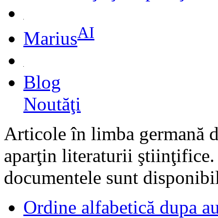
AI
Marius
Blog
Noutăţi
Articole în limba germană di
aparţin literaturii ştiinţific
documentele sunt disponibil
Ordine alfabetică dupa au