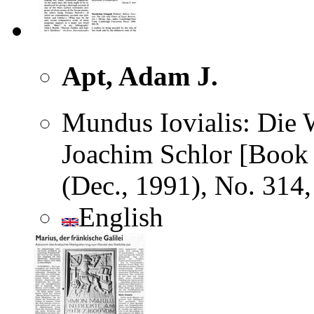
Apt, Adam J.
Mundus Iovialis: Die W
Joachim Schlor [Book R
(Dec., 1991), No. 314
English