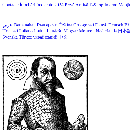
Contacte
Întrebări frecvente
2024
Presă
Arhivă
E-Shop
Interne
Menţiu
عربي
Bamanakan
Български
Čeština
Crnogorski
Dansk
Deutsch
Ελ
Hrvatski
Italiano
Latina
Latviešu
Magyar
Монгол
Nederlands
日本
Svenska
Türkçe
український
中文