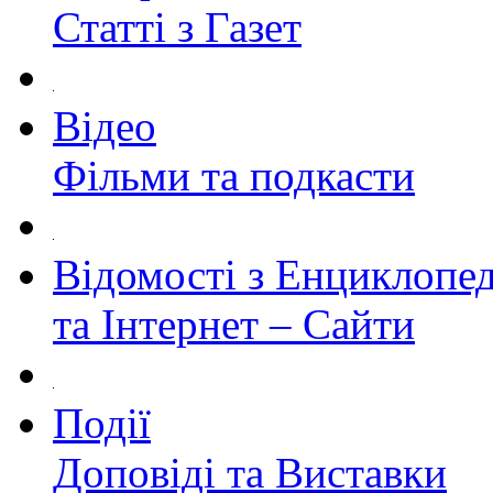
Статті з Газет
Відео
Фільми та подкасти
Відомості з Енциклопед
та Інтернет – Сайти
Події
Доповіді та Виставки