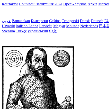
Контакти
Поширені запитання
2024
Прес - служба
Архів
Магаз
عربي
Bamanakan
Български
Čeština
Crnogorski
Dansk
Deutsch
Ελ
Hrvatski
Italiano
Latina
Latviešu
Magyar
Монгол
Nederlands
日本
Svenska
Türkçe
український
中文