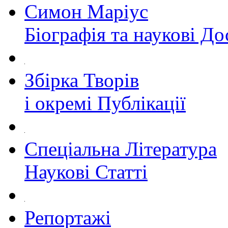
Симон Маріус
Біографія та наукові Д
Збірка Творів
і окремі Публікації
Спеціальна Література
Наукові Статті
Репортажі